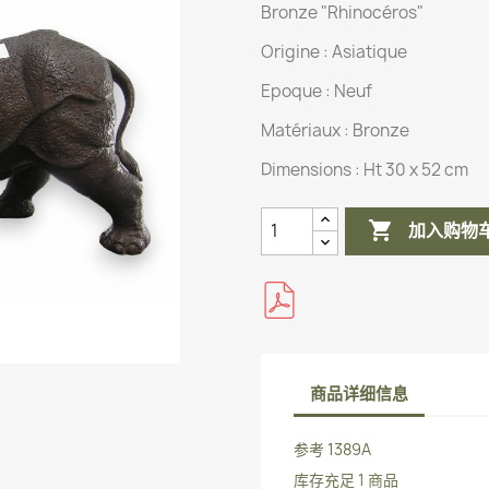
Bronze "Rhinocéros"
Origine :
Asiatique
Epoque : Neuf
Matériaux :
Bronze
Dimensions :
Ht 30 x 52 cm

加入购物
商品详细信息
参考
1389A
库存充足
1 商品