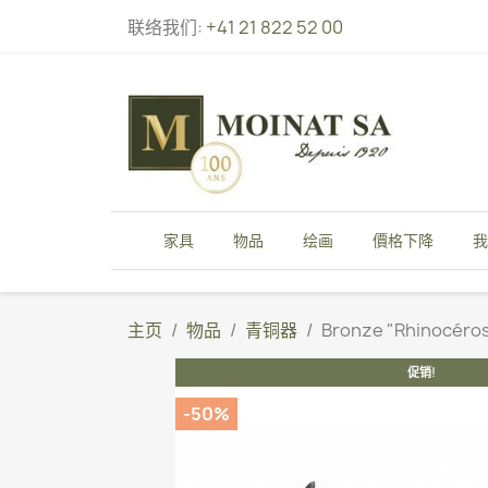
联络我们:
+41 21 822 52 00
家具
物品
绘画
價格下降
我
主页
物品
青铜器
Bronze "Rhinocéro
促销!
-50%