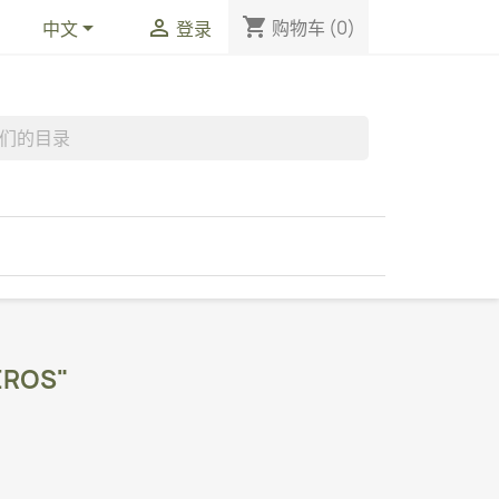
shopping_cart


购物车
(0)
中文
登录
ÉROS"